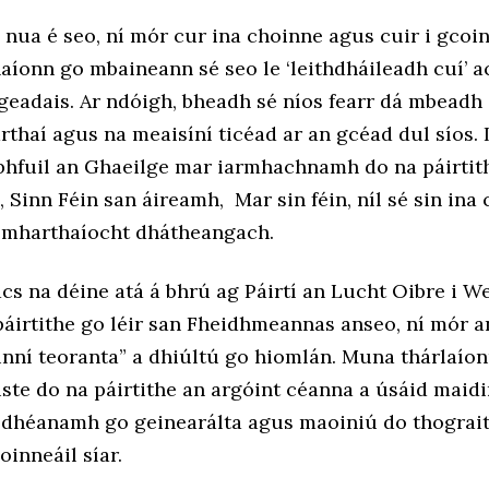
 nua é seo, ní mór cur ina choinne agus cuir i gcoi
aíonn go mbaineann sé seo le ‘leithdháileadh cuí’ 
geadais.
Ar ndóigh, bheadh sé níos fearr dá mbeadh
thaí agus na meaisíní ticéad ar an gcéad dul síos. 
 bhfuil an Ghaeilge mar iarmhachnamh do na páirtit
, Sinn Féin san áireamh, Mar sin féin, níl sé sin ina 
comharthaíocht dhátheangach.
cs na déine atá á bhrú ag Páirtí an Lucht Oibre i W
páirtithe go léir san Fheidhmeannas anseo, ní mór a
inní teoranta” a dhiúltú go hiomlán. Muna thárlaíon
iste do na páirtithe an argóint céanna a úsáid maidi
a dhéanamh go geinearálta agus maoiniú do thograit
oinneáil síar.