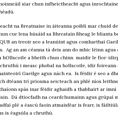
hoinneáil síar chun infheictheacht agus inrochtain
héadú.
eacht na Breatnaise in áiteanna poiblí mar chuid de 
hun cur lena húsáid sa Bhreatain Bheag le blianta 
 QUB an treoir seo a leanúint agus comharthaí Gaei
s. Ag an am céanna tá deis ann do mhic léinn agus
 hOllscoile a bheith chun chinn maidir le fíor-idir
chruthú i measc phobal na hollscoile, idir foireann
chainteoirí Gaeilge agus nách ea. Is féidir é seo a 
h dtéann trí priosma seicteach an phlé níos leithn
haíonn spás inar féidir aghaidh a thabhairt ar imní
eisin. Dá dtiocfadh na ceardchumainn agus grúpaí m
adfaí plé a éascú faoin atmaisféar is fearr, is fáiltiúla
s is éagsúla a chruthú.