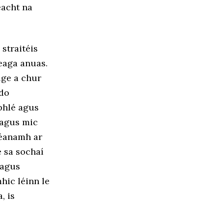
eacht na
straitéis
beaga anuas.
lge a chur
 do
phlé agus
 agus mic
dhéanamh ar
e sa sochaí
 agus
hic léinn le
, is