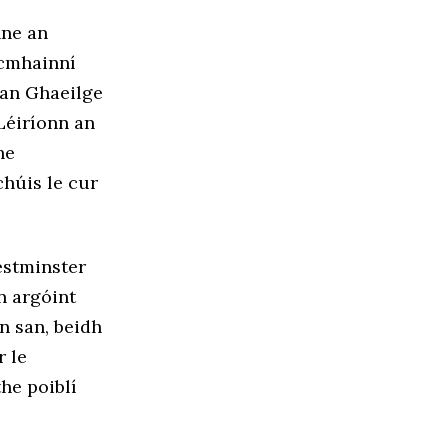
nne an
acmhainní
 an Ghaeilge
Léiríonn an
he
chúis le cur
estminster
n argóint
n san, beidh
r le
he poiblí