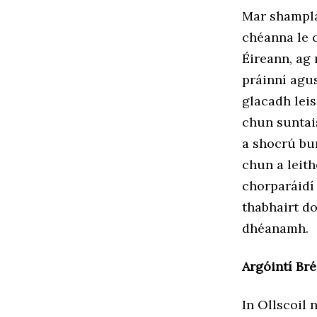
Mar shampla
chéanna le 
Éireann, ag 
práinní agu
glacadh leis
chun suntai
a shocrú bu
chun a leith
chorparáidí 
thabhairt d
dhéanamh.
Argóintí Br
In Ollscoil