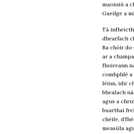
maoiniú a c
Gaeilge a m
Tá infheicth
dhearfach c
Ba chóir do
ar a champa
fhoireann na
comhphlé a 
léinn, idir 
bhealach nác
agus a chrut
buarthaí fr
chéile, d’fhé
measúla agu