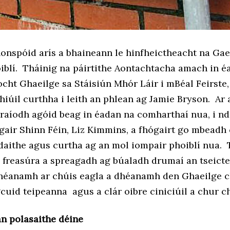
onspóid arís a bhaineann le hinfheictheacht na Gae
iblí. Tháinig na páirtithe Aontachtacha amach in é
cht Ghaeilge sa Stáisiún Mhór Láir i mBéal Feirste,
hiúil curthha i leith an phlean ag Jamie Bryson. Ar 
raíodh agóid beag in éadan na comharthaí nua, i nd
gair Shinn Féin, Liz Kimmins, a fhógairt go mbeadh
daithe agus curtha ag an mol iompair phoiblí nua. 
aí freasúra a spreagadh ag búaladh drumaí an tseict
dhéanamh ar chúis eagla a dhéanamh den Ghaeilge c
cuid teipeanna agus a clár oibre ciniciúil a chur c
an polasaithe déine