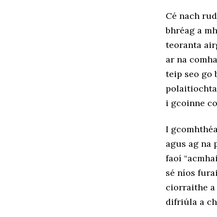
Cé nach rud
bhréag a mh
teoranta air
ar na comhar
teip seo go
polaitiochta
i gcoinne 
I gcomhthéa
agus ag na 
faoí “acmha
sé níos fura
ciorraithe 
difriúla a ch