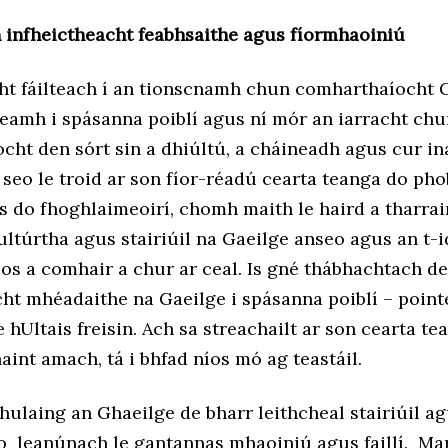
n infheictheacht feabhsaithe agus fíormhaoiniú
cht fáilteach í an tionscnamh chun comharthaíocht 
reamh i spásanna poiblí agus ní mór an iarracht ch
cht den sórt sin a dhiúltú, a cháineadh agus cur in
seo le troid ar son fíor-réadú cearta teanga do pho
s do fhoghlaimeoirí, chomh maith le haird a tharrai
ltúrtha agus stairiúil na Gaeilge anseo agus an t-
á os a comhair a chur ar ceal. Is gné thábhachtach d
cht mhéadaithe na Gaeilge i spásanna poiblí – point
 hUltais freisin. Ach sa streachailt ar son cearta te
aint amach, tá i bhfad níos mó ag teastáil.
fhulaing an Ghaeilge de bharr leithcheal stairiúil ag
eo leanúnach le gantannas mhaoiniú agus faillí. Ma