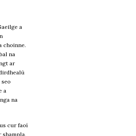
Gaeilge a
un
a choinne.
bal na
ngt ar
idirdhealú
e seo
e a
anga na
us cur faoí
r shampla,