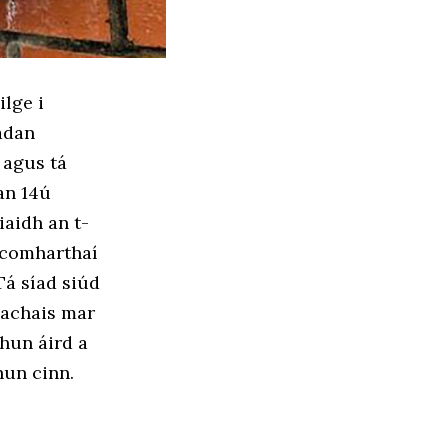
ilge i
adan
 agus tá
an 14ú
iaidh an t-
 comharthaí
Tá síad siúd
eachais mar
hun áird a
hun cinn.