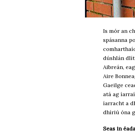
Is mór an ch
spásanna po
comharthaío
dúshlán dlít
Aibreán, eag
Aire Bonnea
Gaeilge cea
atá ag íarr
íarracht a 
dhíriú óna g
Seas in éad