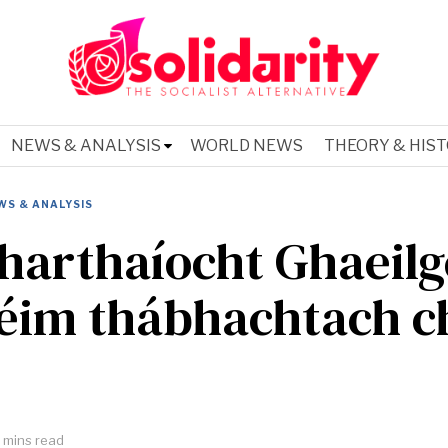
NEWS & ANALYSIS
WORLD NEWS
THEORY & HIS
WS & ANALYSIS
arthaíocht Ghaeilg
éim thábhachtach c
 mins read