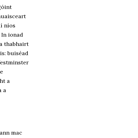
góint
huaisceart
í níos
 In ionad
a thabhairt
is: buiséad
Westminster
re
ht a
a a
mann mac