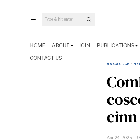
HOME
ABOUT
JOIN
PUBLICATIONS
CONTACT US
AS GAEILGE
·
NE
Comh
cosc
cinn
Apr 24, 2025
9