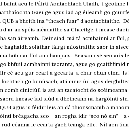
il baint acu le Páirtí Aontachtach Uladh, i gcoinne 
arthaíochta Gaeilge agus íad ag éileamh go gcuirf
i QUB a bheith ina “theach fuar” d’aontachtaithe. 
rd ar an spéis méadaithe sa Ghaeilge, i measc daoi
a san áireamh. Deir siad, má tá acmhainní ar fáil, 
le haghaidh soláthar táirgí míostraithe saor in aisce
a mallaibh ar fúd an champais. Seasann sé seo arís le
 go bhfuil acmhainní teoranta, agus go gcaithfimid 
ir cé acu gur ceart a gcearta a chur chun cinn. Is 
 lochtach go bunúsach, atá ciniciúil agus deighiltea
 comh ciniciúil is atá an tacaíocht do scéimeanna 
saora imeasc íad siúd a dheineann na hargóintí sin. 
 QUB agus is féidir leis an dá thionscnamh a mhaoin
óintí bréagacha seo – an rogha idir “seo nó sin” – 
 rud céanna le cearta gach teanga eile. Níl aon úda