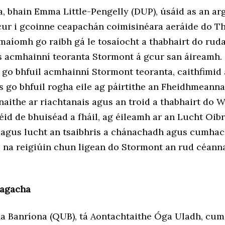
, bhain Emma Little-Pengelly (DUP), úsáid as an ar
cur i gcoinne ceapachán coimisinéara aeráide do T
maíomh go raibh gá le tosaíocht a thabhairt do ruda
s acmhainní teoranta Stormont á gcur san áireamh.
 go bhfuil acmhainní Stormont teoranta, caithfimid 
s go bhfuil rogha eile ag páirtithe an Fheidhmeanna
naithe ar riachtanais agus an troid a thabhairt do 
éid de bhuiséad a fháil, ag éileamh ar an Lucht Oib
agus lucht an tsaibhris
a chánachadh agus
cumhac
o na reigiúin chun ligean do Stormont an rud céann
éagacha
 na Banríona (QUB), tá Aontachtaithe Óga Uladh, cu