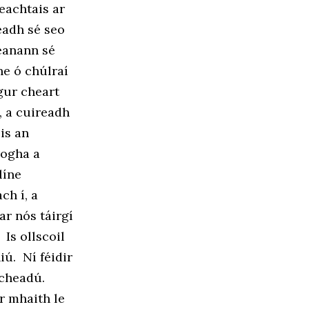
feachtais ar
eadh sé seo
Déanann sé
ne ó chúlraí
gur cheart
, a cuireadh
is an
rogha a
líne
ch í, a
ar nós táirgí
Is ollscoil
iú. Ní féidir
a cheadú.
r mhaith le