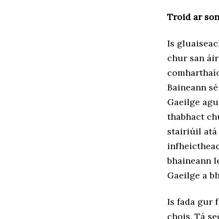
Troid ar so
Is gluaisea
chur san ái
comharthaío
Baineann sé 
Gaeilge agu
thabhact chu
stairiúil at
infheicthea
bhaineann le
Gaeilge a bh
Is fada gur 
chois. Tá s