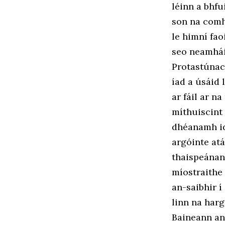
léinn a bhfu
son na comh
le himní fao
seo neamhái
Protastúnach
íad a úsáid 
ar fáil ar n
míthuiscint
dhéanamh id
argóinte atá
thaispeánann
míostraithe 
an-saibhir í
linn na harg
Baineann an