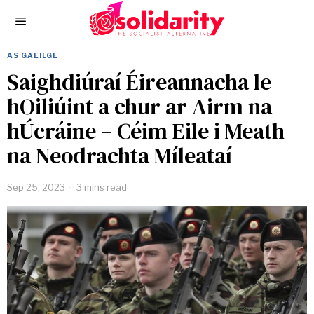
AS GAEILGE
Saighdiúraí Éireannacha le
hOiliúint a chur ar Airm na
hÚcráine – Céim Eile i Meath
na Neodrachta Míleataí
Sep 25, 2023
3 mins read