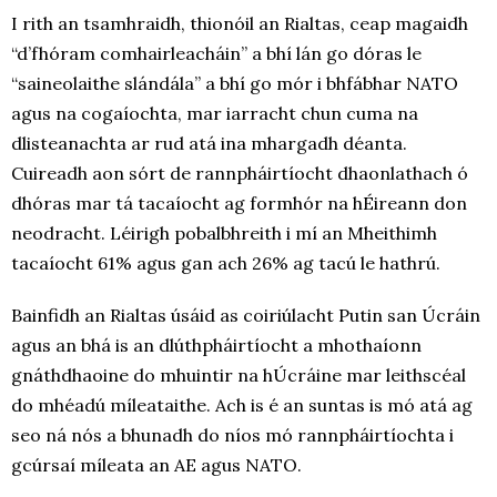
I rith an tsamhraidh, thionóil an Rialtas, ceap magaidh
“d’fhóram comhairleacháin” a bhí lán go dóras le
“saineolaithe slándála” a bhí go mór i bhfábhar NATO
agus na cogaíochta, mar iarracht chun cuma na
dlisteanachta ar rud atá ina mhargadh déanta.
Cuireadh aon sórt de rannpháirtíocht dhaonlathach ó
dhóras mar tá tacaíocht ag formhór na hÉireann don
neodracht. Léirigh pobalbhreith i mí an Mheithimh
tacaíocht 61% agus gan ach 26% ag tacú le hathrú.
Bainfidh an Rialtas úsáid as coiriúlacht Putin san Úcráin
agus an bhá is an dlúthpháirtíocht a mhothaíonn
gnáthdhaoine do mhuintir na hÚcráine mar leithscéal
do mhéadú míleataithe. Ach is é an suntas is mó atá ag
seo ná nós a bhunadh do níos mó rannpháirtíochta i
gcúrsaí míleata an AE agus NATO.