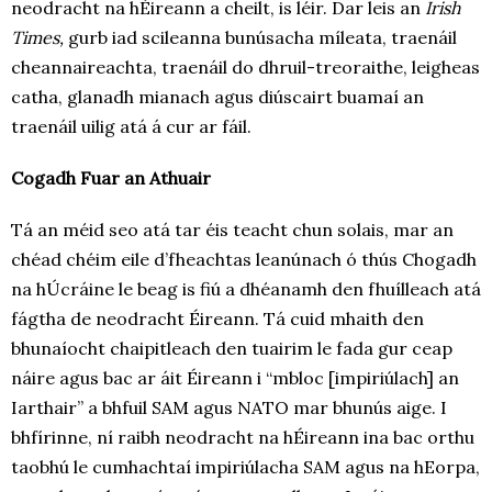
neodracht na hÉireann a cheilt, is léir. Dar leis an
Irish
Times,
gurb iad scileanna bunúsacha míleata, traenáil
cheannaireachta, traenáil do dhruil-treoraithe, leigheas
catha, glanadh mianach agus diúscairt buamaí an
traenáil uilig atá á cur ar fáil.
Cogadh Fuar an Athuair
Tá an méid seo atá tar éis teacht chun solais, mar an
chéad chéim eile d’fheachtas leanúnach ó thús Chogadh
na hÚcráine le beag is fiú a dhéanamh den fhuílleach atá
fágtha de neodracht Éireann. Tá cuid mhaith den
bhunaíocht chaipitleach den tuairim le fada gur ceap
náire agus bac ar áit Éireann i “mbloc [impiriúlach] an
Iarthair” a bhfuil SAM agus NATO mar bhunús aige. I
bhfírinne, ní raibh neodracht na hÉireann ina bac orthu
taobhú le cumhachtaí impiriúlacha SAM agus na hEorpa,