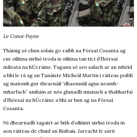
Le Conor Payne
Tháinig sé chun solais go raibh na Fórsaí Cosanta ag
cur oiliúna uirlisí troda is oiliúna taicticí d’fhórsaí
míleata na hÚcráine. Tagann sé seo salach ar an mhéid
a bhí le rá ag an Tanáiste Mícheál Martin i ráiteas poiblí
ag maíomh gur thraenáil “dhaonnúil agus neamh-
mharfach” amháin ar nós glanadh mianach a thabharfaí
d’fhórsaí na hÚcráine a bhí ar bun ag na Fórsaí
Cosanta.
Ní dhearnadh tagairt ar bith d’oiliúint uirlisí troda in
aon ráiteas de chuid an Rialtais. Iarracht le sárú