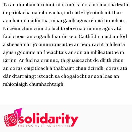
Tá an domhan á roinnt níos mó is níos mó ina dhá leath
impiriúlacha naimhdeacha, iad sáite i gcoimhlint thar
acmhainní nádúrtha, mhargaidh agus réimsí tionchair.
Ní céim chun cinn do lucht oibre na cruinne agus atá
faoi chois, an cogadh fuar úr seo. Caithfidh muid an fód
a sheasamh i gcoinne ionsaithe ar neodracht mhíleata
agus i gcoinne an fheachtais ar son an mhíleataithe in
Éirinn. Ar fud na cruinne, tá gluaiseacht de dhith chun
an córas caipitleach a thabhairt chun deiridh, córas atá
dár dtarraingt isteach sa chogaíocht ar son leas an
mhionlaigh chumhachtaigh.