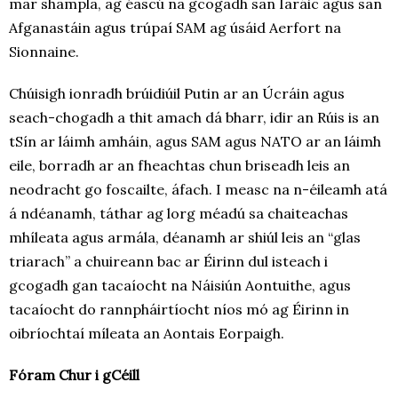
mar shampla, ag éascú na gcogadh san Iaráic agus san
Afganastáin agus trúpaí SAM ag úsáid Aerfort na
Sionnaine.
Chúisigh ionradh brúidiúil Putin ar an Úcráin agus
seach-chogadh a thit amach dá bharr, idir an Rúis is an
tSín ar láimh amháin, agus SAM agus NATO ar an láimh
eile, borradh ar an fheachtas chun briseadh leis an
neodracht go foscailte, áfach. I measc na n-éileamh atá
á ndéanamh, táthar ag lorg méadú sa chaiteachas
mhíleata agus armála, déanamh ar shiúl leis an “glas
triarach” a chuireann bac ar Éirinn dul isteach i
gcogadh gan tacaíocht na Náisiún Aontuithe, agus
tacaíocht do rannpháirtíocht níos mó ag Éirinn in
oibríochtaí míleata an Aontais Eorpaigh.
Fóram Chur i gCéill