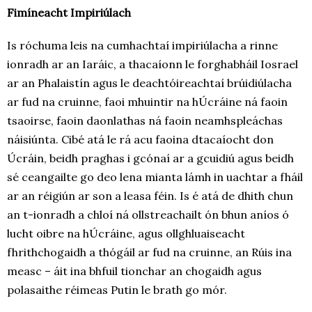
Fimíneacht Impiriúlach
Is róchuma leis na cumhachtaí impiriúlacha a rinne
ionradh ar an Iaráic, a thacaíonn le forghabháil Iosrael
ar an Phalaistín agus le deachtóireachtaí brúidiúlacha
ar fud na cruinne, faoi mhuintir na hÚcráine ná faoin
tsaoirse, faoin daonlathas ná faoin neamhspleáchas
náisiúnta. Cibé atá le rá acu faoina dtacaíocht don
Úcráin, beidh praghas i gcónaí ar a gcuidiú agus beidh
sé ceangailte go deo lena mianta lámh in uachtar a fháil
ar an réigiún ar son a leasa féin. Is é atá de dhith chun
an t-ionradh a chloí ná ollstreachailt ón bhun aníos ó
lucht oibre na hÚcráine, agus ollghluaiseacht
fhrithchogaidh a thógáil ar fud na cruinne, an Rúis ina
measc – áit ina bhfuil tionchar an chogaidh agus
polasaithe réimeas Putin le brath go mór.